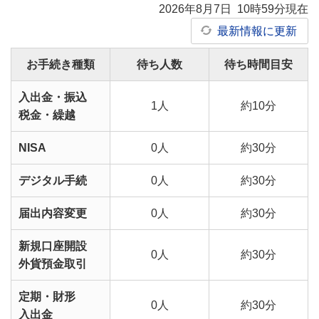
2026年8月7日 10時59分現在
最新情報に更新
お手続き種類
待ち人数
待ち時間目安
入出金・振込
1人
約10分
税金・繰越
NISA
0人
約30分
デジタル手続
0人
約30分
届出内容変更
0人
約30分
新規口座開設
0人
約30分
外貨預金取引
定期・財形
0人
約30分
入出金