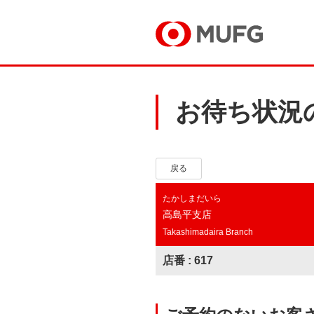
お待ち状況
戻る
たかしまだいら
高島平支店
Takashimadaira Branch
店番 : 617